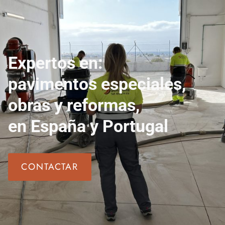
Expertos en:
pavimentos especiales,
obras y reformas,
en
España y Portugal
CONTACTAR